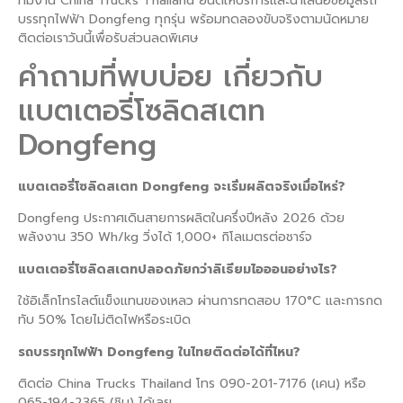
ทีมงาน China Trucks Thailand ยินดีให้บริการและนำเสนอข้อมูลรถ
บรรทุกไฟฟ้า Dongfeng ทุกรุ่น พร้อมทดลองขับจริงตามนัดหมาย
ติดต่อเราวันนี้เพื่อรับส่วนลดพิเศษ
คำถามที่พบบ่อย เกี่ยวกับ
แบตเตอรี่โซลิดสเตท
Dongfeng
แบตเตอรี่โซลิดสเตท Dongfeng จะเริ่มผลิตจริงเมื่อไหร่?
Dongfeng ประกาศเดินสายการผลิตในครึ่งปีหลัง 2026 ด้วย
พลังงาน 350 Wh/kg วิ่งได้ 1,000+ กิโลเมตรต่อชาร์จ
แบตเตอรี่โซลิดสเตทปลอดภัยกว่าลิเธียมไอออนอย่างไร?
ใช้อิเล็กโทรไลต์แข็งแทนของเหลว ผ่านการทดสอบ 170°C และการกด
ทับ 50% โดยไม่ติดไฟหรือระเบิด
รถบรรทุกไฟฟ้า Dongfeng ในไทยติดต่อได้ที่ไหน?
ติดต่อ China Trucks Thailand โทร 090-201-7176 (เคน) หรือ
065-194-2365 (ชิน) ได้เลย