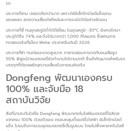
รถ
ประการที่สาม ปลอดภัยกว่ามาก เพราะใช้อิเล็กโทรไลต์แข็งแทน
ของเหลว ลดความเสี่ยงไฟไหม้และการระเบิดได้อย่างชัดเจน
ประการที่สี่ ทนอุณหภูมิต่ำได้ดีเยี่ยม ในอุณหภูมิ -30°C ยังคงรักษา
ประจุได้ถึง 74% และวิ่งได้มากกว่า 1,000 กิโลเมตร ซึ่งผ่านการ
ทดสอบจริงที่เมือง Mohe ประเทศจีนต้นปี 2026
ประการที่ห้า ทนต่อแรงกดสูงมาก การทดสอบการกดทับจนเสียรูป
50% พิสูจน์ว่าแบตเตอรี่ยังทำงานได้ตามปกติ ซึ่งสำคัญมากสำหรับรถ
บรรทุกที่ต้องเผชิญความเสี่ยงในการขนส่งจริง
Dongfeng พัฒนาเองครบ
100% และจับมือ 18
สถาบันวิจัย
สิ่งที่น่าประทับใจคือ Dongfeng พัฒนาเทคโนโลยีแบตเตอรี่โซลิดส
เตทครบ 100% ด้วยตัวเอง ครอบคลุมตั้งแต่ขั้วไฟฟ้า อิเล็กโทรไลต์
แข็ง ไปจนถึงการรวมชุดแบตเตอรี่เต็มรูปแบบ โดยไม่พึ่งพาเทคโนโลยี