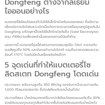
Dongfeng ต่างจากลิเธียม
ไอออนอย่างไร
แบตเตอรี่ลิเธียมไอออนทั่วไปใช้อิเล็กโทรไลต์แบบของเหลว ซึ่งมีความ
เสี่ยงต่อการติดไฟและระเบิดเมื่อเกิดการกระแทกหรืออุณหภูมิสูงเกินไป
Dongfeng แก้ปัญหานี้โดยใช้อิเล็กโทรไลต์แข็ง (Solid Electrolyte)
แทน ทำให้ความเสี่ยงเหล่านั้นลดลงอย่างมีนัยสำคัญ
นอกจากนี้ แบตเตอรี่รุ่นนี้ยังผ่านการทดสอบสุดขีด ได้แก่ การกดทับ
จนเสียรูปถึง 50% และยังคงทำงานได้ปกติ รวมถึงการทดสอบความ
ร้อนที่ 170°C โดยไม่มีควันหรือเพลิงไหม้ใดๆ
5 จุดเด่นที่ทำให้แบตเตอรี่โซ
ลิดสเตท Dongfeng โดดเด่น
ประการแรก พลังงานสูงถึง 350 Wh/kg รองรับการวิ่งระยะทางเกิน
1,000 กิโลเมตรต่อชาร์จ ซึ่งใกล้เคียงกับรถน้ำมันทั่วไป
ประการที่สอง น้ำหนักแบตเตอรี่เบากว่าลิเธียมไอออนแบบเดิมถึง 30%
ช่วยให้รถบรรทุกบรรทุกสินค้าได้มากขึ้นโดยไม่ต้องแลกกับน้ำหนักตัว