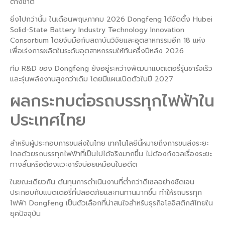
ต่างชาติ
ยิ่งไปกว่านั้น ในเดือนพฤษภาคม 2026 Dongfeng ได้จัดตั้ง Hubei
Solid-State Battery Industry Technology Innovation
Consortium โดยจับมือกับสถาบันวิจัยและอุตสาหกรรมอีก 18 แห่ง
เพื่อเร่งการผลิตในระดับอุตสาหกรรมให้ทันครึ่งปีหลัง 2026
ทีม R&D ของ Dongfeng ยังอยู่ระหว่างพัฒนาแบตเตอรี่รุ่นชาร์จเร็ว
และรุ่นพลังงานสูงกว่าเดิม โดยมีแผนเปิดตัวในปี 2027
ผลกระทบต่อรถบรรทุกไฟฟ้าใน
ประเทศไทย
สำหรับผู้ประกอบการขนส่งในไทย เทคโนโลยีนี้หมายถึงการขนส่งระยะ
ไกลด้วยรถบรรทุกไฟฟ้าที่เป็นไปได้จริงมากขึ้น ไม่ต้องกังวลเรื่องระยะ
ทางสั้นหรือต้องแวะชาร์จบ่อยเหมือนในอดีต
ในขณะเดียวกัน ต้นทุนการดำเนินงานที่ต่ำกว่าดีเซลอย่างชัดเจน
ประกอบกับแบตเตอรี่ที่ปลอดภัยและทนทานมากขึ้น ทำให้รถบรรทุก
ไฟฟ้า Dongfeng เป็นตัวเลือกที่น่าสนใจสำหรับธุรกิจโลจิสติกส์ไทยใน
ยุคปัจจุบัน